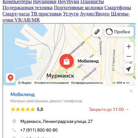
Компьютеры
Наушники
Ноутбуки
Планшеты
Подержанная техника
Портативные колонки
Смартфоны
Смарт-часы
ТВ приставки
Услуги
Аудио/Видео
Шлемы-
очки VR/AR/MR
Мобиленд
Магазин электроники в Мурманске