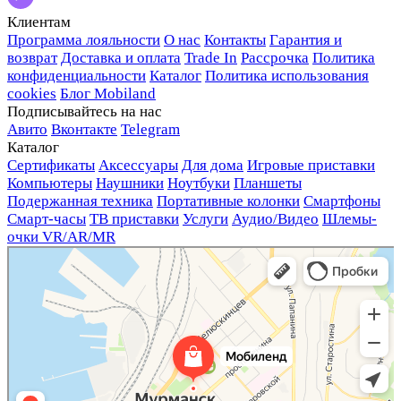
Клиентам
Программа лояльности
О нас
Контакты
Гарантия и
возврат
Доставка и оплата
Trade In
Рассрочка
Политика
конфиденциальности
Каталог
Политика использования
cookies
Блог Mobiland
Подписывайтесь на нас
Авито
Вконтакте
Telegram
Каталог
Сертификаты
Аксессуары
Для дома
Игровые приставки
Компьютеры
Наушники
Ноутбуки
Планшеты
Подержанная техника
Портативные колонки
Смартфоны
Смарт-часы
ТВ приставки
Услуги
Аудио/Видео
Шлемы-
очки VR/AR/MR
Мобиленд
Магазин электроники в Мурманске