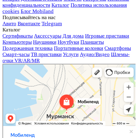
конфиденциальности
Каталог
Политика использования
cookies
Блог Mobiland
Подписывайтесь на нас
Авито
Вконтакте
Telegram
Каталог
Сертификаты
Аксессуары
Для дома
Игровые приставки
Компьютеры
Наушники
Ноутбуки
Планшеты
Подержанная техника
Портативные колонки
Смартфоны
Смарт-часы
ТВ приставки
Услуги
Аудио/Видео
Шлемы-
очки VR/AR/MR
Мобиленд
Магазин электроники в Мурманске