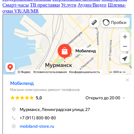
Смарт-часы
ТВ приставки
Услуги
Аудио/Видео
Шлемы-
очки VR/AR/MR
Мобиленд
Магазин электроники в Мурманске