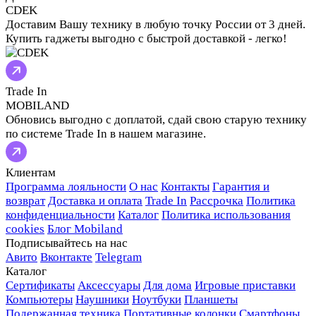
CDEK
Доставим Вашу технику в любую точку России от 3 дней.
Купить гаджеты выгодно с быстрой доставкой - легко!
Trade In
MOBILAND
Обновись выгодно с доплатой, сдай свою старую технику
по системе Trade In в нашем магазине.
Клиентам
Программа лояльности
О нас
Контакты
Гарантия и
возврат
Доставка и оплата
Trade In
Рассрочка
Политика
конфиденциальности
Каталог
Политика использования
cookies
Блог Mobiland
Подписывайтесь на нас
Авито
Вконтакте
Telegram
Каталог
Сертификаты
Аксессуары
Для дома
Игровые приставки
Компьютеры
Наушники
Ноутбуки
Планшеты
Подержанная техника
Портативные колонки
Смартфоны