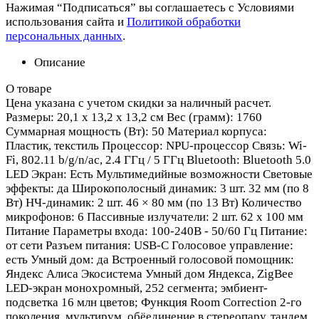
Нажимая “Подписаться” вы соглашаетесь с Условиями
использования сайта и
Политикой обработки
персональных данных
.
Описание
О товаре
Цена указана с учетом скидки за наличный расчет.
Размеры: 20,1 x 13,2 x 13,2 см Вес (грамм): 1760
Суммарная мощность (Вт): 50 Материал корпуса:
Пластик, текстиль Процессор: NPU-процессор Связь: Wi-
Fi, 802.11 b/g/n/ac, 2.4 ГГц / 5 ГГц Bluetooth: Bluetooth 5.0
LED Экран: Есть Мультимедийные возможности Световые
эффекты: да Широкополосный динамик: 3 шт. 32 мм (по 8
Вт) НЧ-динамик: 2 шт. 46 × 80 мм (по 13 Вт) Количество
микрофонов: 6 Пассивные излучатели: 2 шт. 62 x 100 мм
Питание Параметры входа: 100-240В - 50/60 Гц Питание:
от сети Разъем питания: USB-C Голосовое управление:
есть Умный дом: да Встроенный голосовой помощник:
Яндекс Алиса Экосистема Умный дом Яндекса, ZigBee
LED-экран монохромный, 252 сегмента; эмбиент-
подсветка 16 млн цветов; Функция Room Correction 2-го
поколения, мультирум, обёединение в стереопару, тандем