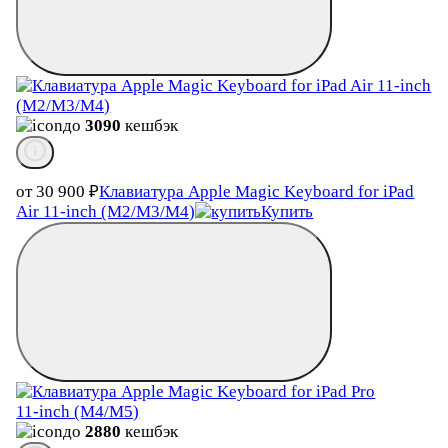
до
3090
кешбэк
от 30 900
₽
Клавиатура Apple Magic Keyboard for iPad
Air 11‑inch (M2/M3/M4)
Купить
до
2880
кешбэк