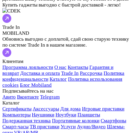
Купить гаджеты выгодно с быстрой доставкой - легко!
Trade In
MOBILAND
Обновись выгодно с доплатой, сдай свою старую технику
по системе Trade In в нашем магазине.
Клиентам
Программа лояльности
О нас
Контакты
Гарантия и
возврат
Доставка и оплата
Trade In
Рассрочка
Политика
конфиденциальности
Каталог
Политика использования
cookies
Блог Mobiland
Подписывайтесь на нас
Авито
Вконтакте
Telegram
Каталог
Сертификаты
Аксессуары
Для дома
Игровые приставки
Компьютеры
Наушники
Ноутбуки
Планшеты
Подержанная техника
Портативные колонки
Смартфоны
Смарт-часы
ТВ приставки
Услуги
Аудио/Видео
Шлемы-
очки VR/AR/MR