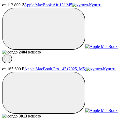
от 112 800
₽
Apple MacBook Air 13" M5
Купить
до
2484
кешбэк
от 165 600
₽
Apple MacBook Pro 14" (2025, M5)
Купить
до
3813
кешбэк