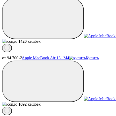
до
1420
кешбэк
от 94 700
₽
Apple MacBook Air 13" M4
Купить
до
1692
кешбэк