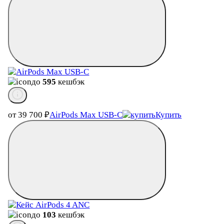
до
595
кешбэк
от 39 700
₽
AirPods Max USB-C
Купить
до
103
кешбэк