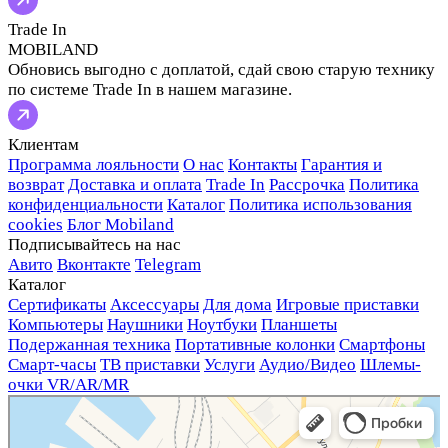
Trade In
MOBILAND
Обновись выгодно с доплатой, сдай свою старую технику
по системе Trade In в нашем магазине.
Клиентам
Программа лояльности
О нас
Контакты
Гарантия и
возврат
Доставка и оплата
Trade In
Рассрочка
Политика
конфиденциальности
Каталог
Политика использования
cookies
Блог Mobiland
Подписывайтесь на нас
Авито
Вконтакте
Telegram
Каталог
Сертификаты
Аксессуары
Для дома
Игровые приставки
Компьютеры
Наушники
Ноутбуки
Планшеты
Подержанная техника
Портативные колонки
Смартфоны
Смарт-часы
ТВ приставки
Услуги
Аудио/Видео
Шлемы-
очки VR/AR/MR
Мобиленд
Магазин электроники в Мурманске