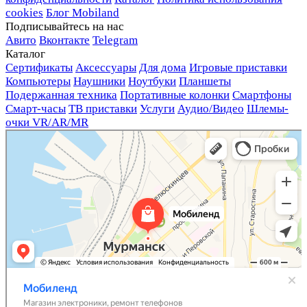
cookies
Блог Mobiland
Подписывайтесь на нас
Авито
Вконтакте
Telegram
Каталог
Сертификаты
Аксессуары
Для дома
Игровые приставки
Компьютеры
Наушники
Ноутбуки
Планшеты
Подержанная техника
Портативные колонки
Смартфоны
Смарт-часы
ТВ приставки
Услуги
Аудио/Видео
Шлемы-
очки VR/AR/MR
Мобиленд
Магазин электроники в Мурманске