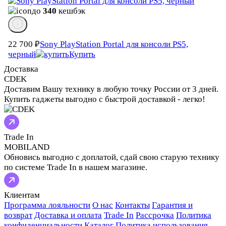
до
340
кешбэк
22 700
₽
Sony PlayStation Portal для консоли PS5,
черный
Купить
Доставка
CDEK
Доставим Вашу технику в любую точку России от 3 дней.
Купить гаджеты выгодно с быстрой доставкой - легко!
Trade In
MOBILAND
Обновись выгодно с доплатой, сдай свою старую технику
по системе Trade In в нашем магазине.
Клиентам
Программа лояльности
О нас
Контакты
Гарантия и
возврат
Доставка и оплата
Trade In
Рассрочка
Политика
конфиденциальности
Каталог
Политика использования