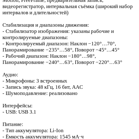
Motion, FreeFrame, предварительная запись,
видеорегистратор, интервальная съёмка (широкий набор
интервалов и длительностей)
Стабилизация и диапазоны движения:
- Стабилизатор изображения: указаны рабочие и
контролируемые диапазоны:
- Контролируемый диапазон: Наклон −120°…70°,
Панорамирование −235°…58°, Поворот −45°…45°
- Рабочий диапазон: Наклон −180°…98°,
Панорамирование −240°…63°, Поворот −220°…63°
Аудио:
- Микрофоны: 3 встроенных
- Запись звука: 48 кГц, 16 бит, AAC
- Шумоподавление: реализовано
Интерфейсы:
- USB: USB 3.1
Питание:
- Тип аккумулятора: Li‑Ion
- Ёмкость аккумулятора: 1545 мА·ч