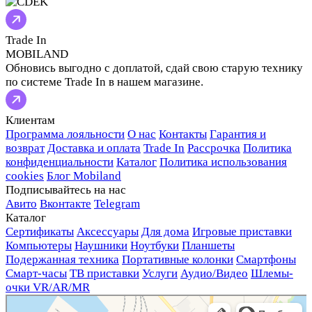
Trade In
MOBILAND
Обновись выгодно с доплатой, сдай свою старую технику
по системе Trade In в нашем магазине.
Клиентам
Программа лояльности
О нас
Контакты
Гарантия и
возврат
Доставка и оплата
Trade In
Рассрочка
Политика
конфиденциальности
Каталог
Политика использования
cookies
Блог Mobiland
Подписывайтесь на нас
Авито
Вконтакте
Telegram
Каталог
Сертификаты
Аксессуары
Для дома
Игровые приставки
Компьютеры
Наушники
Ноутбуки
Планшеты
Подержанная техника
Портативные колонки
Смартфоны
Смарт-часы
ТВ приставки
Услуги
Аудио/Видео
Шлемы-
очки VR/AR/MR
Мобиленд
Магазин электроники в Мурманске