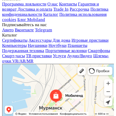
Программа лояльности
О нас
Контакты
Гарантия и
возврат
Доставка и оплата
Trade In
Рассрочка
Политика
конфиденциальности
Каталог
Политика использования
cookies
Блог Mobiland
Подписывайтесь на нас
Авито
Вконтакте
Telegram
Каталог
Сертификаты
Аксессуары
Для дома
Игровые приставки
Компьютеры
Наушники
Ноутбуки
Планшеты
Подержанная техника
Портативные колонки
Смартфоны
Смарт-часы
ТВ приставки
Услуги
Аудио/Видео
Шлемы-
очки VR/AR/MR
Мобиленд
Магазин электроники в Мурманске