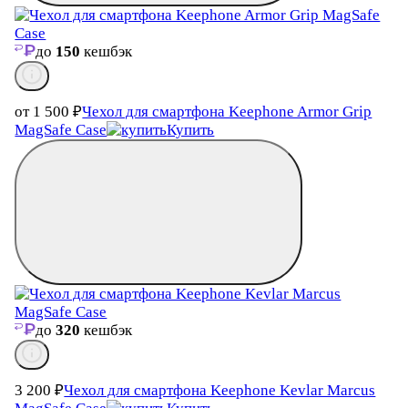
до
150
кешбэк
от 1 500
₽
Чехол для смартфона Keephone Armor Grip
MagSafe Case
Купить
до
320
кешбэк
3 200
₽
Чехол для смартфона Keephone Kevlar Marcus