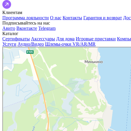
Клиентам
Программа лояльности
О нас
Контакты
Гарантия и возврат
Дос
Подписывайтесь на нас
Авито
Вконтакте
Telegram
Каталог
Сертификаты
Аксессуары
Для дома
Игровые приставки
Компь
Услуги
Аудио/Видео
Шлемы-очки VR/AR/MR
Мобиленд
Магазин электроники в Мурманске